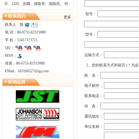
片、LED、光耦、保险管、保险丝。 经
营品…
型号：
联系我们
更多
联系人：陈
电 话：86-0755-83515980
型号：
手 机：13417373711
QQ：
运输方式：
MSN：
传真：86-0755-83515980
2、您的联系方式和留言 (
*
为必
EMail：
183166527@qq.com
姓 名：
经销品牌
电子邮件：
联系电话：
传 真：
通讯地址：
单位名称：