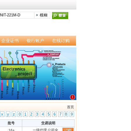
企业证书
银行账户
在线订购
1
首页
x
y
z
0
1
2
3
4
5
6
7
8
9
批号
交易说明
一级代理 公司全…
16+