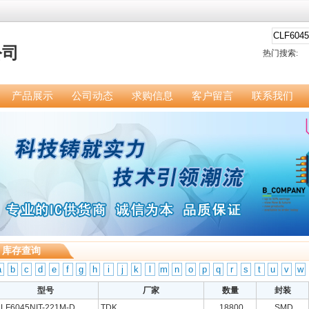
公司
热门搜索:
产品展示
公司动态
求购信息
客户留言
联系我们
库存查询
a
b
c
d
e
f
g
h
i
j
k
l
m
n
o
p
q
r
s
t
u
v
w
型号
厂家
数量
封装
LF6045NIT-221M-D
TDK
18800
SMD