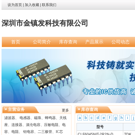
设为首页
|
加入收藏
|
联系我们
深圳市金镇发科技有限公司
首页
公司简介
库存查询
产品展示
公司动态
主营业务
库存查询
更多
a
b
c
d
e
f
g
h
i
j
滤波器、 电感器、磁珠、蜂鸣器、天线
座、连接器、涤沦电容、压敏电阻、电
型号
容、电阻、 钽电容、二三极管、IC芯
CLF6045NIT-2R2N-D
TDK