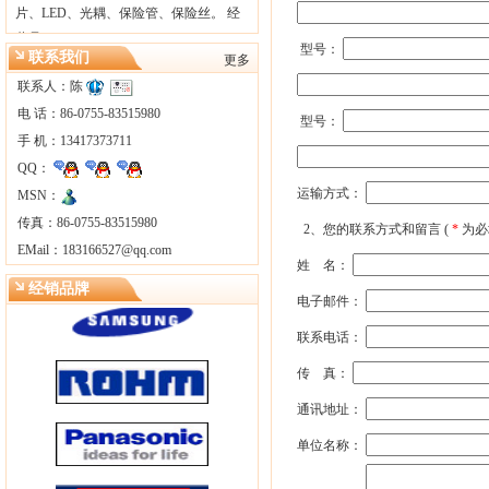
片、LED、光耦、保险管、保险丝。 经
营品…
型号：
联系我们
更多
联系人：陈
电 话：86-0755-83515980
型号：
手 机：13417373711
QQ：
运输方式：
MSN：
传真：86-0755-83515980
2、您的联系方式和留言 (
*
为必
EMail：
183166527@qq.com
姓 名：
经销品牌
电子邮件：
联系电话：
传 真：
通讯地址：
单位名称：